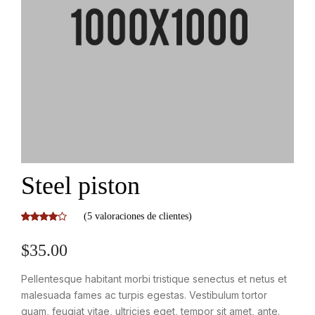
Steel piston
(
5
valoraciones de clientes)
Valorado
5
con
4.00
$
35.00
de 5 en
base a
Pellentesque habitant morbi tristique senectus et netus et
valoraciones
malesuada fames ac turpis egestas. Vestibulum tortor
de
clientes
quam, feugiat vitae, ultricies eget, tempor sit amet, ante.