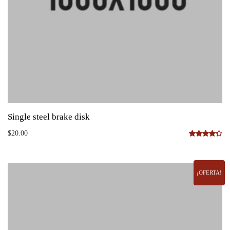
Single steel brake disk
$
20.00
Valorado
con
4.33
de 5
¡OFERTA!