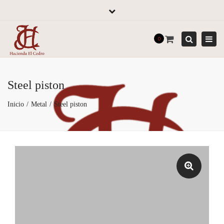
×
Close
top
Tog
0
bar
navi
Search
Steel piston
Inicio
Metal
Steel piston