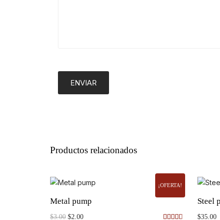
Productos relacionados
¡OFERTA!
Metal pump
Steel 
El
El
$
3.00
$
2.00
$
35.00