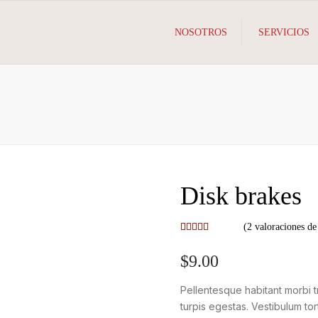
NOSOTROS
SERVICIOS
Disk brakes
(
2
valoraciones de 
Valorado
2
con
5.00
$
9.00
de 5 en
base a
Pellentesque habitant morbi 
valoraciones
de clientes
turpis egestas. Vestibulum tor