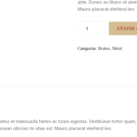
ante. Donec eu libero sit ame
Mauris placerat eleifend leo.
Disk
AÑADIR 
brakes
cantidad
Categorías:
Brakes
,
Metal
etus et malesuada fames ac turpis egestas. Vestibulum tortor quam, fe
an ultricies mi vitae est. Mauris placerat eleifend leo.