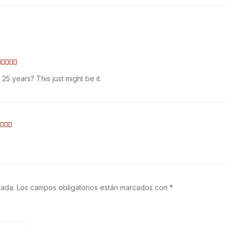
Valorado
 25 years? This just might be it.
con
5
e 5
lorado
n
5
 5
cada.
Los campos obligatorios están marcados con
*