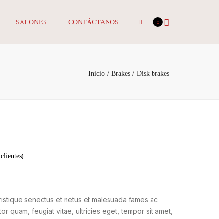
×
Search
SALONES
CONTÁCTANOS
0
Inicio
Brakes
Disk brakes
clientes)
tristique senectus et netus et malesuada fames ac
tor quam, feugiat vitae, ultricies eget, tempor sit amet,