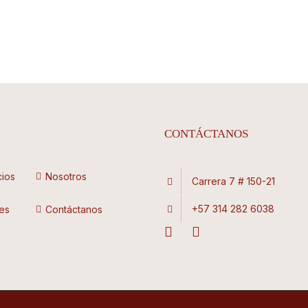
Valorado
con
4.00
de 5
CONTÁCTANOS
cios
Nosotros
Carrera 7 # 150-21
+57 314 282 6038
es
Contáctanos