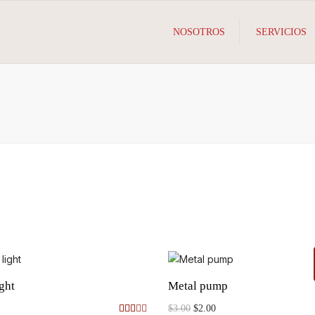
NOSOTROS
SERVICIOS
ght
Metal pump
El
El
$
3.00
$
2.00