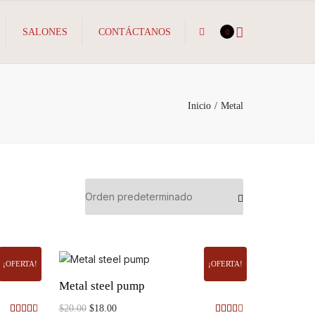
×
Search
SALONES
CONTÁCTANOS
0
Inicio
Metal
¡OFERTA!
¡OFERTA!
Metal steel pump
El
El
$
20.00
$
18.00